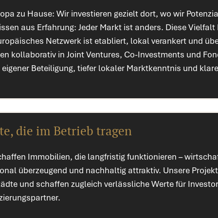
ropa zu Hause: Wir investieren gezielt dort, wo wir Poten
issen aus Erfahrung: Jeder Markt ist anders. Diese Vielfal
ropäisches Netzwerk ist etabliert, lokal verankert und üb
ten kollaborativ in Joint Ventures, Co-Investments und Fon
 eigener Beteiligung, tiefer lokaler Marktkenntnis und klar
e, die im Betrieb tragen
haffen Immobilien, die langfristig funktionieren – wirtschaf
ional überzeugend und nachhaltig attraktiv. Unsere Projek
tädte und schaffen zugleich verlässliche Werte für Investo
zierungspartner.