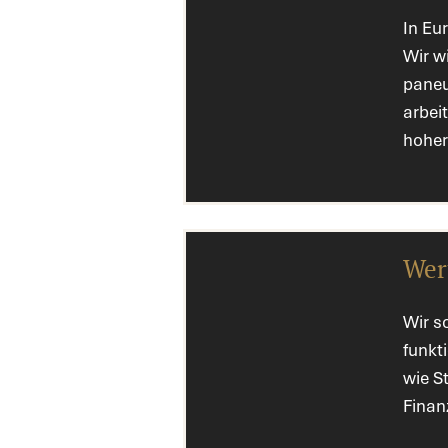
In Eu
Wir w
paneu
arbei
hoher
Wert
Wir sc
funkt
wie S
Finan