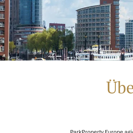
Übe
ParkProperty Europe agi