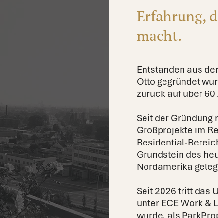
Erfahrung, d
macht.
Entstanden aus der
Otto gegründet wur
zurück auf über 6
Seit der Gründung r
Großprojekte im Ret
Residential-Bereich
Grundstein des heu
Nordamerika geleg
Seit 2026 tritt da
unter ECE Work & L
wurde, als ParkPro