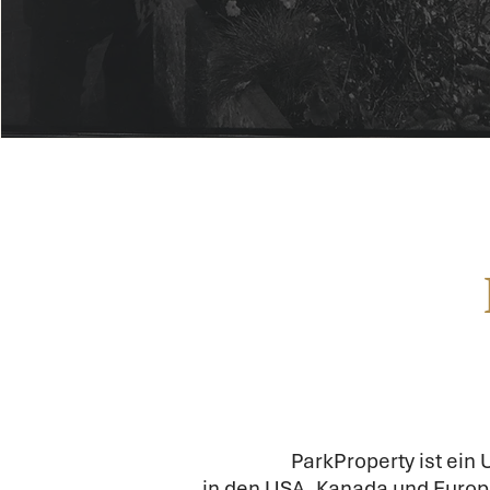
ParkProperty ist ein
in den USA, Kanada und Europ