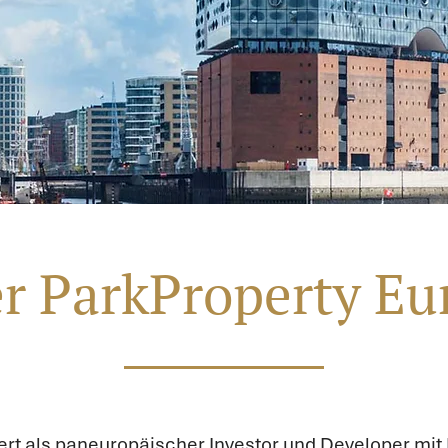
r ParkProperty Eu
ert als paneuropäischer Investor und Developer mit 