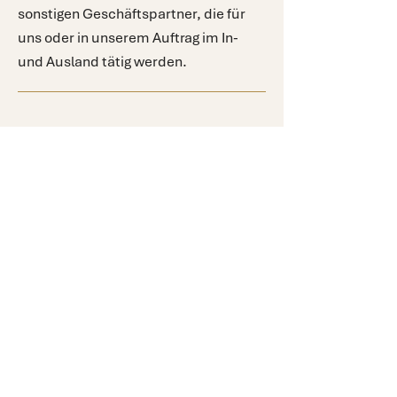
sonstigen Geschäftspartner, die für
uns oder in unserem Auftrag im In-
und Ausland tätig werden.
Meldung von Compliance
Verstößen
Hinweise zu möglichen Verstößen
gegen Compliance-Vorgaben können
über unsere Compliance-Helpline
gemeldet werden. Die Compliance-
Helpline ist erreichbar
unter:
compliance@parkpropertyeur
ope.com
.